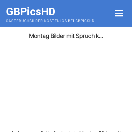
Skip
GBPicsHD
to
MENU
content
GÄSTEBUCHBILDER KOSTENLOS BEI GBPICSHD
Montag Bilder mit Spruch k...