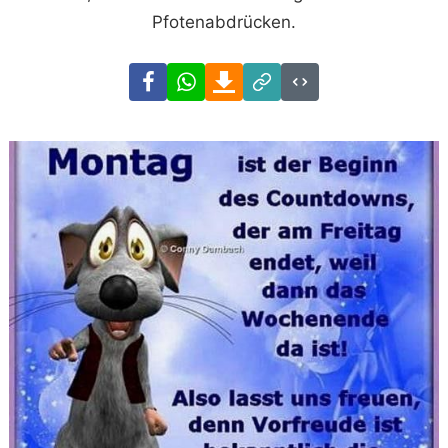
Pfotenabdrücken.
Facebook
WhatsApp
Download
Link
Code