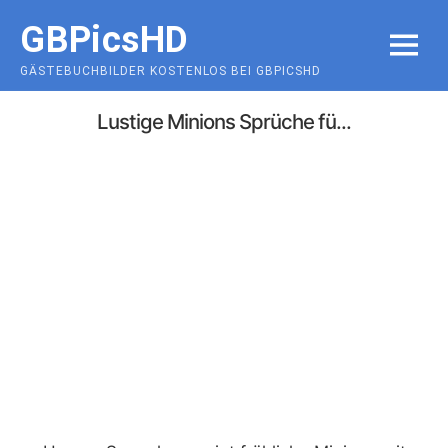
Skip
GBPicsHD
to
MENU
content
GÄSTEBUCHBILDER KOSTENLOS BEI GBPICSHD
Lustige Minions Sprüche fü...