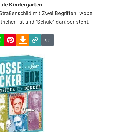
ule Kindergarten
 Straßenschild mit Zwei Begriffen, wobei
trichen ist und 'Schule' darüber steht.
cebook
WhatsApp
Pinterest
Download
Link
Code