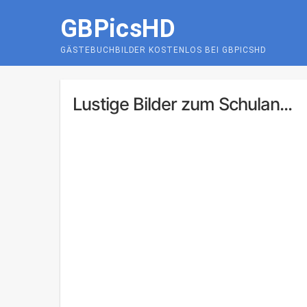
Skip
GBPicsHD
to
content
GÄSTEBUCHBILDER KOSTENLOS BEI GBPICSHD
Lustige Bilder zum Schulan...