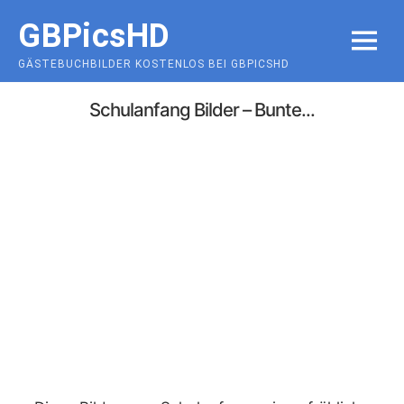
Skip
GBPicsHD
to
MENU
content
GÄSTEBUCHBILDER KOSTENLOS BEI GBPICSHD
Schulanfang Bilder – Bunte...