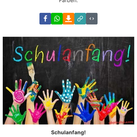
Farben.
Facebook
WhatsApp
Download
Link
Code
Schulanfang!