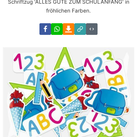
Schriftzug 'ALLES GUTE ZUM SCHULANFANG' in
fröhlichen Farben.
Facebook
WhatsApp
Download
Link
Code