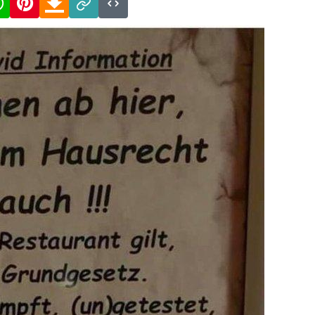
Link
Code