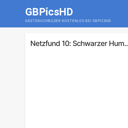
Skip
GBPicsHD
to
content
GÄSTEBUCHBILDER KOSTENLOS BEI GBPICSHD
Netzfund 10: Schwarzer Hum..