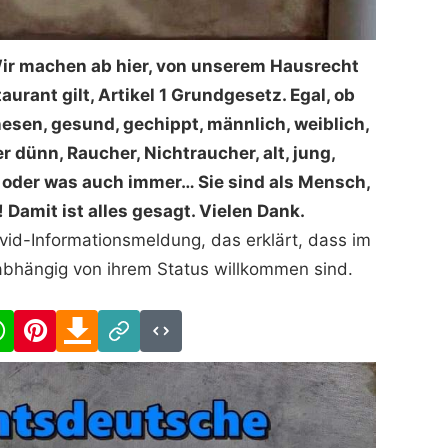
Wir machen ab hier, von unserem Hausrecht
urant gilt, Artikel 1 Grundgesetz. Egal, ob
nesen, gesund, gechippt, männlich, weiblich,
der dünn, Raucher, Nichtraucher, alt, jung,
, oder was auch immer… Sie sind als Mensch,
 Damit ist alles gesagt. Vielen Dank.
ovid-Informationsmeldung, das erklärt, dass im
abhängig von ihrem Status willkommen sind.
cebook
WhatsApp
Pinterest
Download
Link
Code