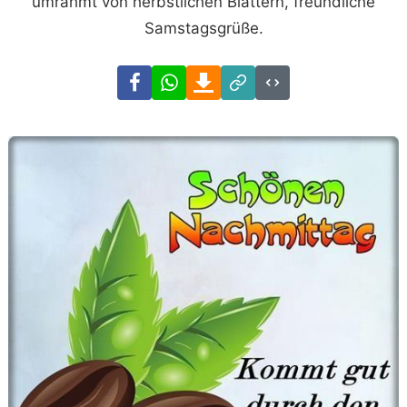
umrahmt von herbstlichen Blättern, freundliche
Samstagsgrüße.
Facebook
WhatsApp
Download
Link
Code