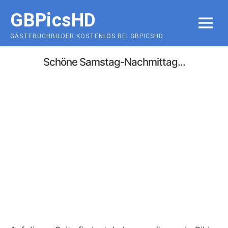
Skip
GBPicsHD
to
MENU
content
GÄSTEBUCHBILDER KOSTENLOS BEI GBPICSHD
Schöne Samstag-Nachmittag...