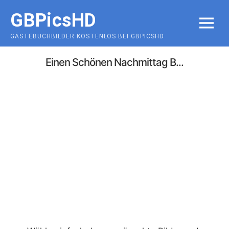
Skip
GBPicsHD
to
MENU
content
GÄSTEBUCHBILDER KOSTENLOS BEI GBPICSHD
Einen Schönen Nachmittag B...