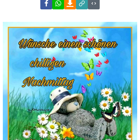
Facebook
WhatsApp
Download
Link
Code