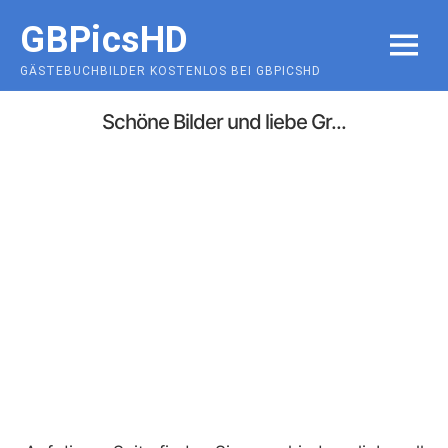
Skip
GBPicsHD
to
MENU
content
GÄSTEBUCHBILDER KOSTENLOS BEI GBPICSHD
Schöne Bilder und liebe Gr...