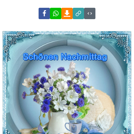
Facebook
WhatsApp
Download
Link
Code