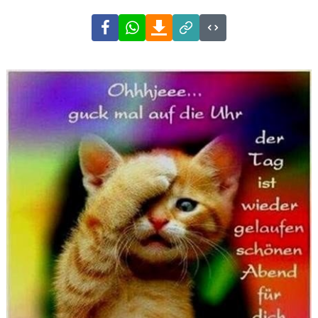
Facebook
WhatsApp
Download
Link
Code