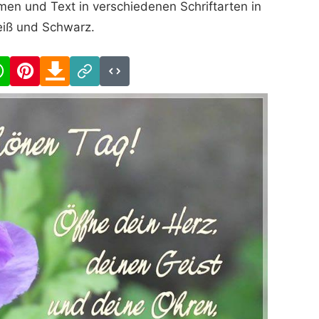
en und Text in verschiedenen Schriftarten in
iß und Schwarz.
cebook
WhatsApp
Pinterest
Download
Link
Code