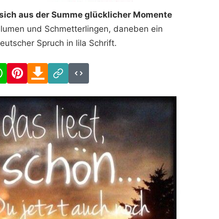
t sich aus der Summe glücklicher Momente
Blumen und Schmetterlingen, daneben ein
eutscher Spruch in lila Schrift.
cebook
WhatsApp
Pinterest
Download
Link
Code