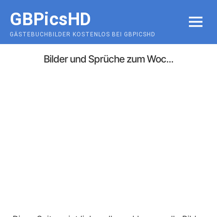
Skip
GBPicsHD
to
MENU
content
GÄSTEBUCHBILDER KOSTENLOS BEI GBPICSHD
Bilder und Sprüche zum Woc...