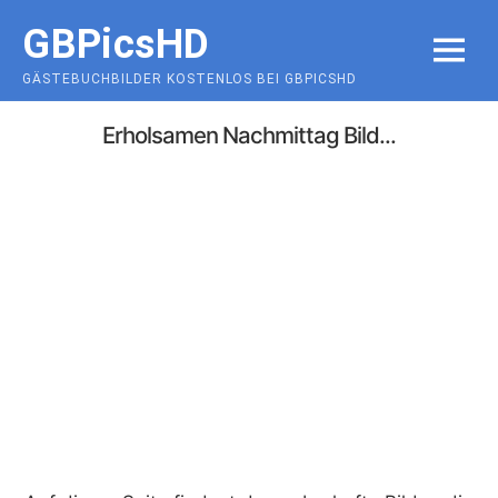
Skip
GBPicsHD
to
MENU
content
GÄSTEBUCHBILDER KOSTENLOS BEI GBPICSHD
Erholsamen Nachmittag Bild...