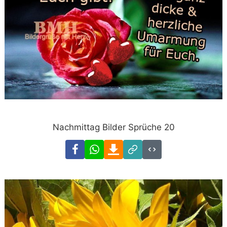
Nachmittag Bilder Sprüche 20
Facebook
WhatsApp
Download
Link
Code