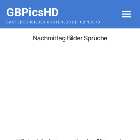
Skip
GBPicsHD
to
MENU
content
GÄSTEBUCHBILDER KOSTENLOS BEI GBPICSHD
Nachmittag Bilder Sprüche