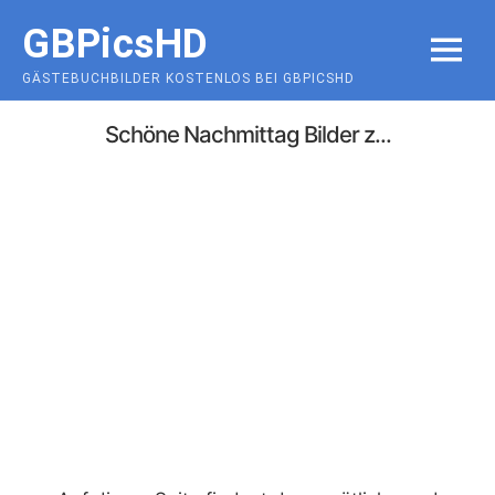
Skip
GBPicsHD
to
MENU
content
GÄSTEBUCHBILDER KOSTENLOS BEI GBPICSHD
Schöne Nachmittag Bilder z...