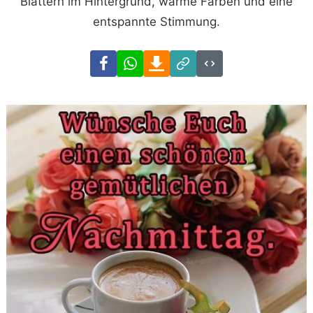
Blättern im Hintergrund, warme Farben und eine
entspannte Stimmung.
Facebook
WhatsApp
Download
Link
Code