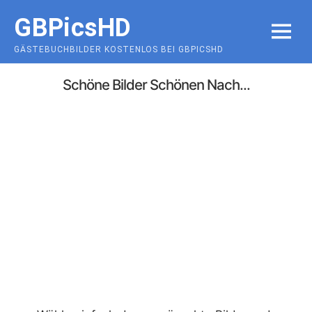
Skip
GBPicsHD
to
MENU
content
GÄSTEBUCHBILDER KOSTENLOS BEI GBPICSHD
Schöne Bilder Schönen Nach...