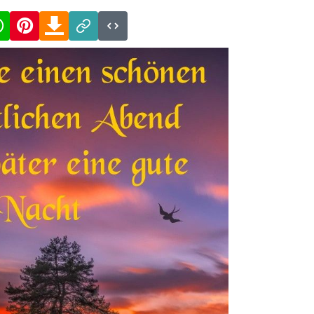
cebook
WhatsApp
Pinterest
Download
Link
Code