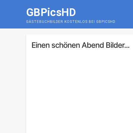
Skip
GBPicsHD
to
content
GÄSTEBUCHBILDER KOSTENLOS BEI GBPICSHD
Einen schönen Abend Bilder...