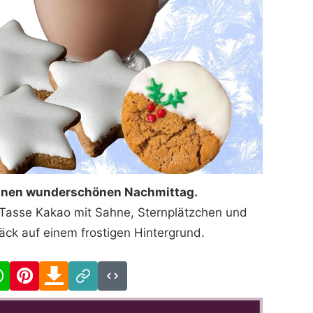
inen wunderschönen Nachmittag.
er Tasse Kakao mit Sahne, Sternplätzchen und
ck auf einem frostigen Hintergrund.
cebook
WhatsApp
Pinterest
Download
Link
Code