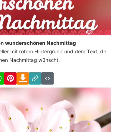
en wunderschönen Nachmittag
ller mit rotem Hintergrund und dem Text, der
nen Nachmittag wünscht.
cebook
WhatsApp
Pinterest
Download
Link
Code