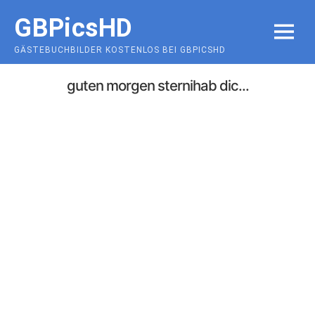
Skip
GBPicsHD
to
MENU
content
GÄSTEBUCHBILDER KOSTENLOS BEI GBPICSHD
guten morgen sternihab dic...